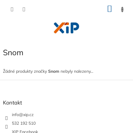
Přejít
NÁKU
na
obsah
KOŠÍK
Snom
Žádné produkty značky
Snom
nebyly nalezeny...
Z
á
p
a
Kontakt
t
í
info
@
xip.cz
532 192 510
XIP Facebook