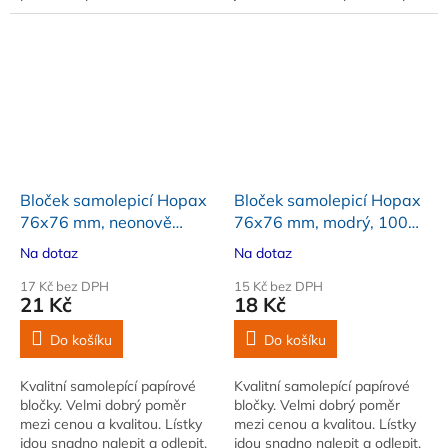
papír
Po odlepení nezanechávají
žádnou stopu
Bloček samolepicí Hopax
Bloček samolepicí Hopax
76x76 mm, neonově
76x76 mm, modrý, 100
zelený, 100 lístků
lístků
Na dotaz
Na dotaz
17 Kč bez DPH
15 Kč bez DPH
21 Kč
18 Kč
Do košíku
Do košíku
Kvalitní samolepící papírové
Kvalitní samolepící papírové
bločky. Velmi dobrý poměr
bločky. Velmi dobrý poměr
mezi cenou a kvalitou. Lístky
mezi cenou a kvalitou. Lístky
jdou snadno nalepit a odlepit.
jdou snadno nalepit a odlepit.