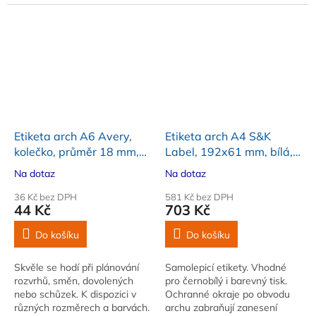
Samolepicí. Rozměr: průměr
18 mm. Barva žlutá
Etiketa arch A6 Avery,
Etiketa arch A4 S&K
kolečko, průměr 18 mm,
Label, 192x61 mm, bílá,
neonová zelená, 96 ks
100 listů
Na dotaz
Na dotaz
36 Kč bez DPH
581 Kč bez DPH
44 Kč
703 Kč
Do košíku
Do košíku
Skvěle se hodí při plánování
Samolepicí etikety. Vhodné
rozvrhů, směn, dovolených
pro černobílý i barevný tisk.
nebo schůzek. K dispozici v
Ochranné okraje po obvodu
různých rozměrech a barvách.
archu zabraňují zanesení