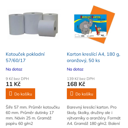
p
V
r
ý
o
p
d
i
u
s
k
p
t
r
ů
o
d
Kotouček pokladní
Karton kreslící A4, 180 g,
u
57/60/17
oranžový, 50 ks
k
Na dotaz
Na dotaz
t
ů
9 Kč bez DPH
139 Kč bez DPH
11 Kč
168 Kč
Do košíku
Do košíku
Šíře 57 mm. Průměr kotoučku
Barevný kreslicí karton. Pro
60 mm. Průměr dutinky 17
školy, školky, družiny ale i
mm. Návin 25 m. Gramáž
výtvarníky a aranžéry. Formát
papíru 60 g/m2
A4. Gramáž 180 g/m2. Balení