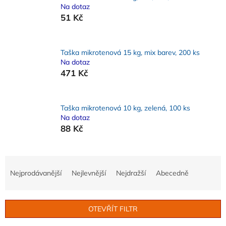
Na dotaz
51 Kč
Taška mikrotenová 15 kg, mix barev, 200 ks
Na dotaz
471 Kč
Taška mikrotenová 10 kg, zelená, 100 ks
Na dotaz
88 Kč
Ř
a
Nejprodávanější
Nejlevnější
Nejdražší
Abecedně
z
e
n
OTEVŘÍT FILTR
í