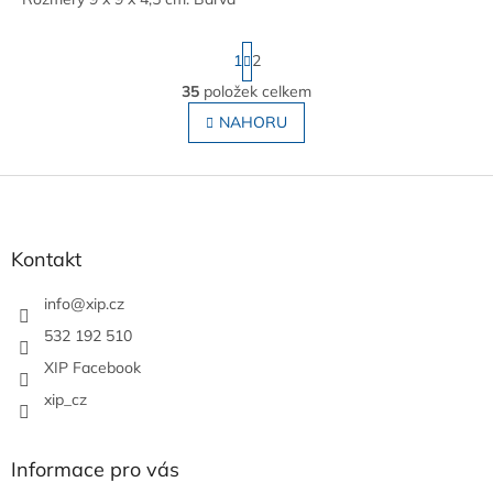
bílá
S
1
2
t
r
35
položek celkem
O
á
v
NAHORU
n
l
k
o
á
v
Z
d
á
a
á
n
c
p
í
í
a
Kontakt
p
t
r
í
info
@
xip.cz
v
k
532 192 510
y
XIP Facebook
v
ý
xip_cz
p
i
s
Informace pro vás
u