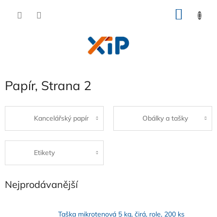
Přejít
NÁKU
na
obsah
KOŠÍK
Papír
, Strana 2
Kancelářský papír
Obálky a tašky
Etikety
Nejprodávanější
Taška mikrotenová 5 kg, čirá, role, 200 ks