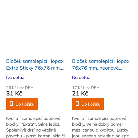
40 listů. Balení 5 ks
Bloček samolepicí Hopax
Bloček samolepicí Hopax
Extra Sticky 76x76 mm,
76x76 mm, neonově
neonově žlutý, 90 lístků
žlutý, 100 lístků
Na dotaz
Na dotaz
26 Kč bez DPH
17 Kč bez DPH
31 Kč
21 Kč
Do košíku
Do košíku
Kvalitní samolepící papírové
Kvalitní samolepící papírové
bločky ""Extra"". Silně lepící.
bločky. Velmi dobrý poměr
Spolehlivě drží na většině
mezi cenou a kvalitou. Lístky
povrchů - plast, karton, sklo či
jdou snadno nalepit a odlepit.