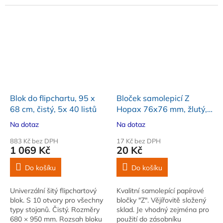
Barva bílá
Blok do flipchartu, 95 x
Bloček samolepicí Z
68 cm, čistý, 5x 40 listů
Hopax 76x76 mm, žlutý,
100 lístků
Na dotaz
Na dotaz
883 Kč bez DPH
17 Kč bez DPH
1 069 Kč
20 Kč
Do košíku
Do košíku
Univerzální šitý flipchartový
Kvalitní samolepící papírové
blok. S 10 otvory pro všechny
bločky "Z". Vějířovitě složený
typy stojanů. Čistý. Rozměry
sklad. Je vhodný zejména pro
680 × 950 mm. Rozsah bloku
použití do zásobníku