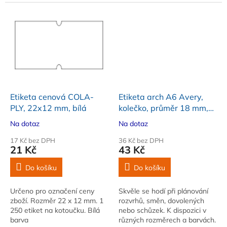
50 ks. Barva oranžová
Etiketa cenová COLA-
Etiketa arch A6 Avery,
PLY, 22x12 mm, bílá
kolečko, průměr 18 mm,
žlutá, 96 ks
Na dotaz
Na dotaz
17 Kč bez DPH
36 Kč bez DPH
21 Kč
43 Kč
Do košíku
Do košíku
Určeno pro označení ceny
Skvěle se hodí při plánování
zboží. Rozměr 22 x 12 mm. 1
rozvrhů, směn, dovolených
250 etiket na kotoučku. Bílá
nebo schůzek. K dispozici v
barva
různých rozměrech a barvách.