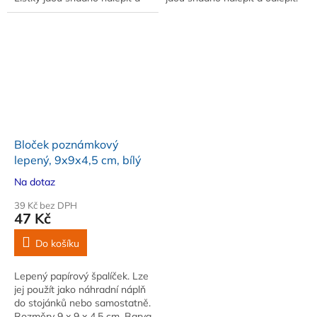
odlepit
Po odlepení nezanechávají
žádnou stopu
Bloček poznámkový
lepený, 9x9x4,5 cm, bílý
Na dotaz
39 Kč bez DPH
47 Kč
Do košíku
Lepený papírový špalíček. Lze
jej použít jako náhradní náplň
do stojánků nebo samostatně.
Rozměry 9 x 9 x 4,5 cm. Barva