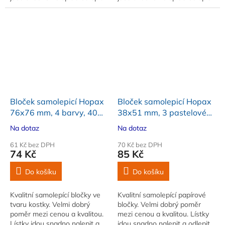
Po odlepení nezanechávají
Po odlepení nezanechávají
žádnou stopu
žádnou stopu
Bloček samolepicí Hopax
Bloček samolepicí Hopax
76x76 mm, 4 barvy, 400
38x51 mm, 3 pastelové
lístků
barvy, 12x100 lístků
Na dotaz
Na dotaz
61 Kč bez DPH
70 Kč bez DPH
74 Kč
85 Kč
Do košíku
Do košíku
Kvalitní samolepící bločky ve
Kvalitní samolepící papírové
tvaru kostky. Velmi dobrý
bločky. Velmi dobrý poměr
poměr mezi cenou a kvalitou.
mezi cenou a kvalitou. Lístky
Lístky jdou snadno nalepit a
jdou snadno nalepit a odlepit.