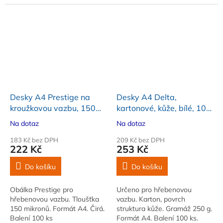
Samolepicí. Rozměr: průměr
lepidla do tiskového zařízení
18 mm
Desky A4 Prestige na
Desky A4 Delta,
kroužkovou vazbu, 150
kartonové, kůže, bílé, 100
mikronů, čiré, 100 ks
ks
Na dotaz
Na dotaz
183 Kč bez DPH
209 Kč bez DPH
222 Kč
253 Kč
Do košíku
Do košíku
Obálka Prestige pro
Určeno pro hřebenovou
hřebenovou vazbu. Tloušťka
vazbu. Karton, povrch
150 mikronů. Formát A4. Čirá.
struktura kůže. Gramáž 250 g.
Balení 100 ks
Formát A4. Balení 100 ks.