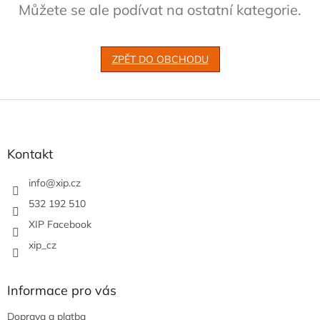
Můžete se ale podívat na ostatní kategorie.
ZPĚT DO OBCHODU
Z
á
p
a
Kontakt
t
í
info
@
xip.cz
532 192 510
XIP Facebook
xip_cz
Informace pro vás
Doprava a platba