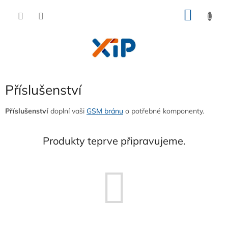
Přejít
NÁKU
na
obsah
KOŠÍK
Příslušenství
Příslušenství
doplní vaši
GSM bránu
o potřebné komponenty.
Produkty teprve připravujeme.