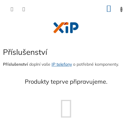
Přejít
NÁKU
na
obsah
KOŠÍK
Příslušenství
Příslušenství
doplní vaše
IP telefony
o potřebné komponenty.
Produkty teprve připravujeme.