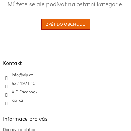
Můžete se ale podívat na ostatní kategorie.
ZPĚT DO OBCHODU
Z
á
p
a
Kontakt
t
í
info
@
xip.cz
532 192 510
XIP Facebook
xip_cz
Informace pro vás
Doprava a platba