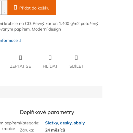
Přidat do košíku
ní krabice na CD. Pevný karton 1.400 g/m2 potažený
vaným papírem. Moderní design
 informace
ZEPTAT SE
HLÍDAT
SDÍLET
Doplňkové parametry
ým papírem
Kategorie
:
Složky, desky, obaly
 krabice
Záruka
:
24 měsíců