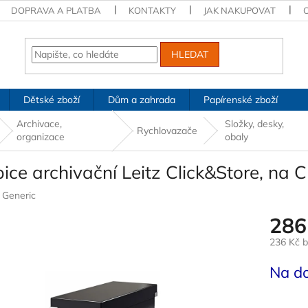
DOPRAVA A PLATBA
KONTAKTY
JAK NAKUPOVAT
HLEDAT
Dětské zboží
Dům a zahrada
Papírenské zboží
Archivace,
Složky, desky,
Rychlovazače
organizace
obaly
ice archivační Leitz Click&Store, na 
:
Generic
286
236 Kč 
Měrná
Na d
cena: