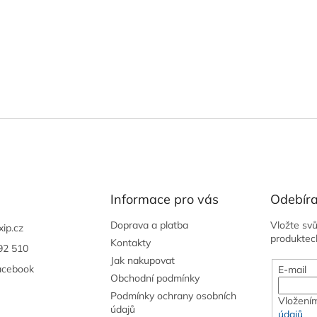
Informace pro vás
Odebíra
Doprava a platba
Vložte sv
xip.cz
produktec
Kontakty
92 510
Jak nakupovat
acebook
E-mail
Obchodní podmínky
Podmínky ochrany osobních
Vložením
údajů
údajů