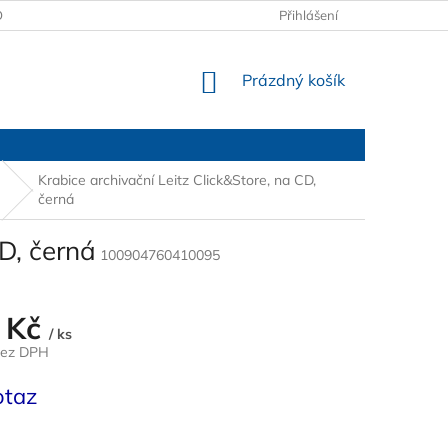
OBCHODNÍ PODMÍNKY
PODMÍNKY OCHRANY OSOBNÍCH ÚDAJŮ
Přihlášení
NÁKUPNÍ
Prázdný košík
KOŠÍK
Krabice archivační Leitz Click&Store, na CD,
černá
CD, černá
100904760410095
 Kč
/ ks
bez DPH
otaz