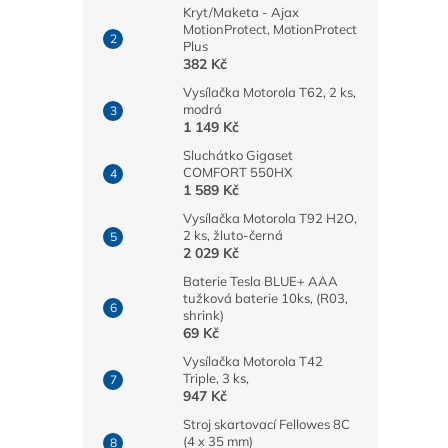
Kryt/Maketa - Ajax
MotionProtect, MotionProtect
Plus
382 Kč
Vysílačka Motorola T62, 2 ks,
modrá
1 149 Kč
Sluchátko Gigaset
COMFORT 550HX
1 589 Kč
Vysílačka Motorola T92 H2O,
2 ks, žluto-černá
2 029 Kč
Baterie Tesla BLUE+ AAA
tužková baterie 10ks, (R03,
shrink)
69 Kč
Vysílačka Motorola T42
Triple, 3 ks,
947 Kč
Stroj skartovací Fellowes 8C
(4 x 35 mm)