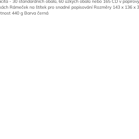
cita - 30 standardních obalů, 60 úzkých obalů nebo 165 CD v papírov
kách Rámeček na štítek pro snadné popisování Rozměry 143 x 136 x
nost 440 g Barva černá