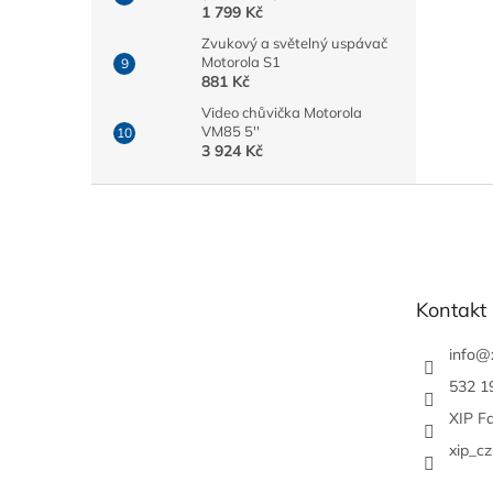
1 799 Kč
Zvukový a světelný uspávač
Motorola S1
881 Kč
Video chůvička Motorola
VM85 5''
3 924 Kč
Z
á
p
a
t
Kontakt
í
info
@
532 1
XIP F
xip_cz