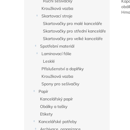
Ruční sešívačky
Kapa
obál
Kroužková vazba
Hmot
Skartovací stroje
Skartovačky pro malé kanceláře
Skartovačky pro střední kanceláře
Skartovačky pro velké kanceláře
Spotřební materiál
Laminovací fólie
Lesklé
Příslušenství a doplňky
Kroužková vazba
Spony pro sešívačky
Papír
Kancelářský papír
Obálky a tašky
Etikety
Kancelářské potřeby
Archivace, organizace