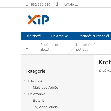
Přejít
532 192 510
info@xip.cz
na
obsah
Bílé zboží
Elektronika
Počítače a kancelář
Papírenské
Kancelářské
Domů
zboží
potřeby
P
Krab
o
Přeskočit
s
Kategorie
Značka
kategorie
t
r
Bílé zboží
a
Malé spotřebiče
n
Elektronika
n
í
Baterie
p
TV, video, audio