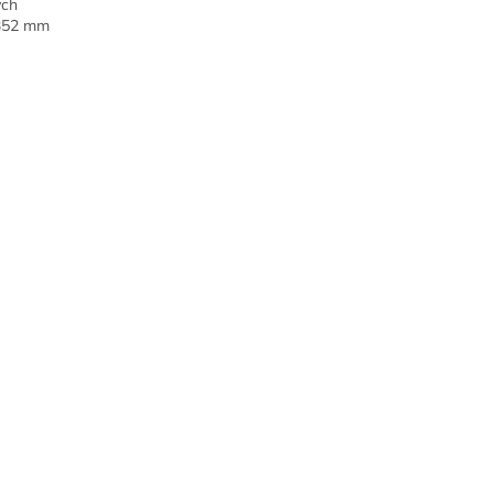
ých
 352 mm