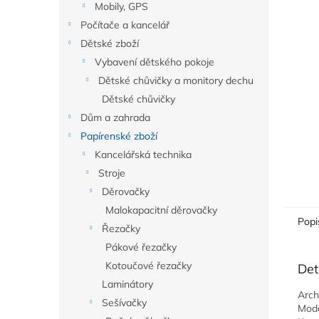
a
Mobily, GPS
n
Počítače a kancelář
e
Dětské zboží
l
Vybavení dětského pokoje
Dětské chůvičky a monitory dechu
Dětské chůvičky
Dům a zahrada
Papírenské zboží
Kancelářská technika
Stroje
Děrovačky
Malokapacitní děrovačky
Popi
Řezačky
Pákové řezačky
Kotoučové řezačky
Det
Laminátory
Arch
Sešívačky
Mode