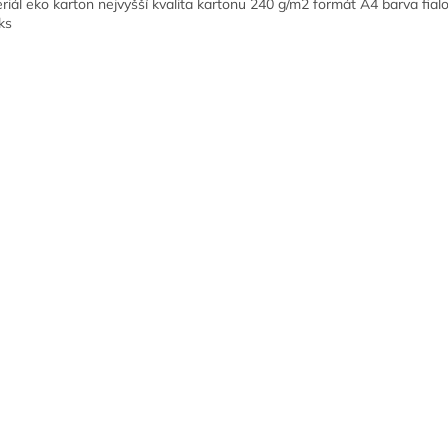
riál eko karton nejvyšší kvalita kartonu 240 g/m2 formát A4 barva fial
ks