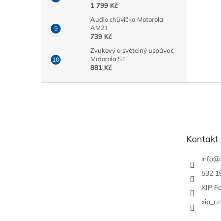
1 799 Kč
Audio chůvička Motorola
AM21
739 Kč
Zvukový a světelný uspávač
Motorola S1
881 Kč
Z
á
p
a
t
Kontakt
í
info
@
532 1
XIP F
xip_cz