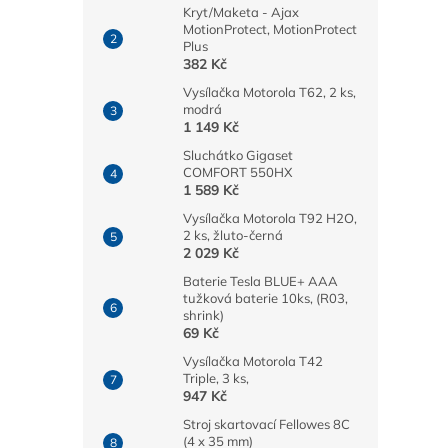
Kryt/Maketa - Ajax
MotionProtect, MotionProtect
Plus
382 Kč
Vysílačka Motorola T62, 2 ks,
modrá
1 149 Kč
Sluchátko Gigaset
COMFORT 550HX
1 589 Kč
Vysílačka Motorola T92 H2O,
2 ks, žluto-černá
2 029 Kč
Baterie Tesla BLUE+ AAA
tužková baterie 10ks, (R03,
shrink)
69 Kč
Vysílačka Motorola T42
Triple, 3 ks,
947 Kč
Stroj skartovací Fellowes 8C
(4 x 35 mm)