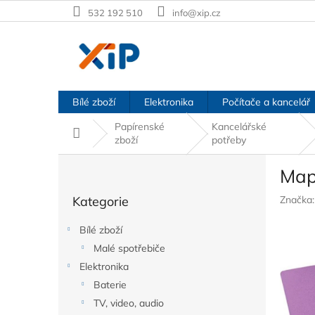
Přejít
532 192 510
info@xip.cz
na
obsah
Bílé zboží
Elektronika
Počítače a kancelář
Papírenské
Kancelářské
Domů
zboží
potřeby
P
Mapa
o
Přeskočit
s
Kategorie
Značka
kategorie
t
r
Bílé zboží
a
Malé spotřebiče
n
Elektronika
n
í
Baterie
p
TV, video, audio