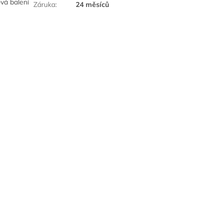
ová balení
Záruka
:
24 měsíců