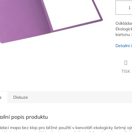
Odkládac
Ekologick
kartonu 
Detailní
TISK
s
Diskuze
ailní popis produktu
ádací mapa bez klop pro běžné použití v kanceláři ekologicky šetrný v