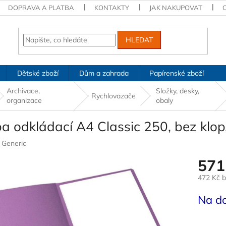
DOPRAVA A PLATBA
KONTAKTY
JAK NAKUPOVAT
HLEDAT
Dětské zboží
Dům a zahrada
Papírenské zboží
Archivace,
Složky, desky,
Rychlovazače
organizace
obaly
 odkládací A4 Classic 250, bez klop,
:
Generic
571
472 Kč 
Měrná
Na d
cena: