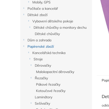
a
Mobily, GPS
n
Počítače a kancelář
e
Dětské zboží
l
Vybavení dětského pokoje
Dětské chůvičky a monitory dechu
Dětské chůvičky
Dům a zahrada
Papírenské zboží
Kancelářská technika
Stroje
Děrovačky
Malokapacitní děrovačky
Řezačky
Popi
Pákové řezačky
Kotoučové řezačky
Det
Laminátory
Sešívačky
odkl