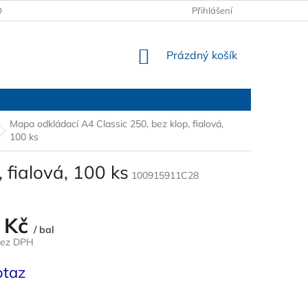
OBCHODNÍ PODMÍNKY
PODMÍNKY OCHRANY OSOBNÍCH ÚDAJŮ
Přihlášení
NÁKUPNÍ
Prázdný košík
KOŠÍK
Mapa odkládací A4 Classic 250, bez klop, fialová,
100 ks
 fialová, 100 ks
100915911C28
 Kč
/ bal
bez DPH
otaz