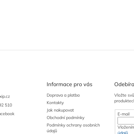
Informace pro vás
Odebíra
Doprava a platba
Vložte sv
xip.cz
produktec
Kontakty
92 510
Jak nakupovat
acebook
E-mail
Obchodní podmínky
Podmínky ochrany osobních
Vložením
údajů
údajů