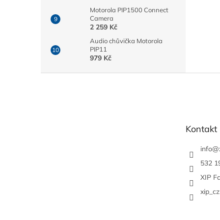
Motorola PIP1500 Connect
Camera
2 259 Kč
Audio chůvička Motorola
PIP11
979 Kč
Z
á
p
a
t
Kontakt
í
info
@
532 1
XIP F
xip_cz