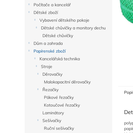
n
Počítače a kancelář
e
Dětské zboží
l
Vybavení dětského pokoje
Dětské chůvičky a monitory dechu
Dětské chůvičky
Dům a zahrada
Papírenské zboží
Kancelářská technika
Stroje
Děrovačky
Malokapacitní děrovačky
Řezačky
Popi
Pákové řezačky
Kotoučové řezačky
Det
Laminátory
Sešívačky
poly
Ruční sešívačky
papí