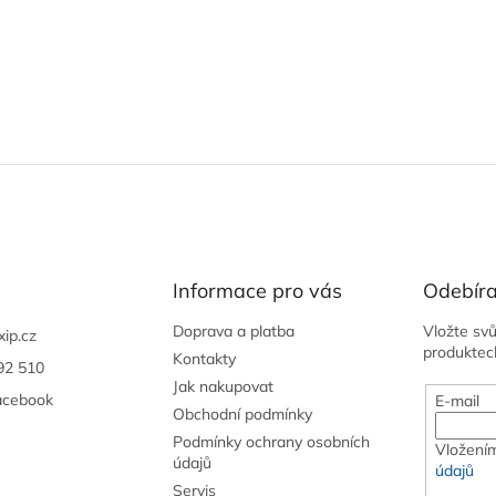
Informace pro vás
Odebíra
Doprava a platba
Vložte sv
xip.cz
produktec
Kontakty
92 510
Jak nakupovat
acebook
E-mail
Obchodní podmínky
Podmínky ochrany osobních
Vložením
údajů
údajů
Servis