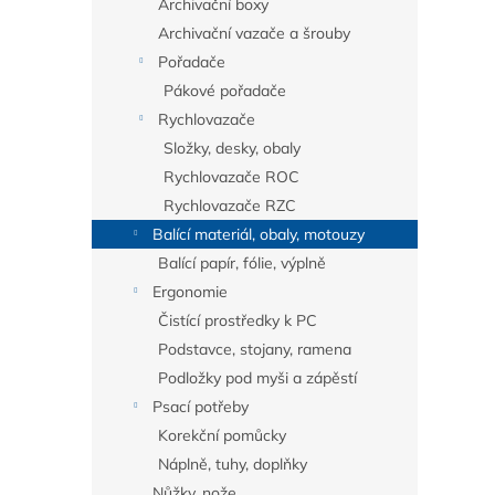
Archivační boxy
Archivační vazače a šrouby
Pořadače
Pákové pořadače
Rychlovazače
Složky, desky, obaly
Rychlovazače ROC
Rychlovazače RZC
Balící materiál, obaly, motouzy
Balící papír, fólie, výplně
Ergonomie
Čistící prostředky k PC
Podstavce, stojany, ramena
Podložky pod myši a zápěstí
Psací potřeby
Korekční pomůcky
Náplně, tuhy, doplňky
Nůžky, nože