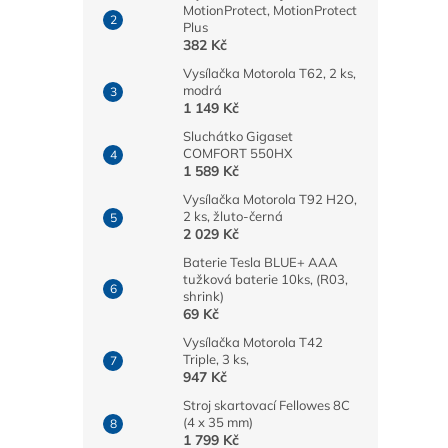
MotionProtect, MotionProtect
Plus
382 Kč
Vysílačka Motorola T62, 2 ks,
modrá
1 149 Kč
Sluchátko Gigaset
COMFORT 550HX
1 589 Kč
Vysílačka Motorola T92 H2O,
2 ks, žluto-černá
2 029 Kč
Baterie Tesla BLUE+ AAA
tužková baterie 10ks, (R03,
shrink)
69 Kč
Vysílačka Motorola T42
Triple, 3 ks,
947 Kč
Stroj skartovací Fellowes 8C
(4 x 35 mm)
1 799 Kč