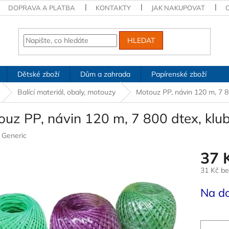
DOPRAVA A PLATBA
KONTAKTY
JAK NAKUPOVAT
HLEDAT
Dětské zboží
Dům a zahrada
Papírenské zboží
Balící materiál, obaly, motouzy
Motouz PP, návin 120 m, 7 8
ouz PP, návin 120 m, 7 800 dtex, klu
:
Generic
37 
31 Kč b
Měrná
Na d
cena: