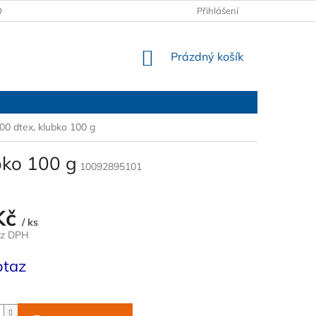
OBCHODNÍ PODMÍNKY
PODMÍNKY OCHRANY OSOBNÍCH ÚDAJŮ
Přihlášení
NÁKUPNÍ
Prázdný košík
KOŠÍK
00 dtex, klubko 100 g
bko 100 g
10092895101
Kč
/ ks
ez DPH
otaz