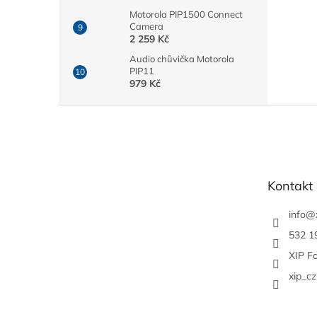
Motorola PIP1500 Connect
Camera
2 259 Kč
Audio chůvička Motorola
PIP11
979 Kč
Z
á
p
a
t
Kontakt
í
info
@
532 1
XIP F
xip_cz