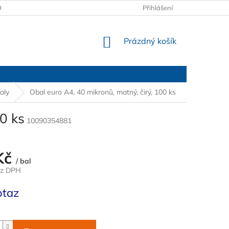
OBCHODNÍ PODMÍNKY
PODMÍNKY OCHRANY OSOBNÍCH ÚDAJŮ
Přihlášení
NÁKUPNÍ
Prázdný košík
KOŠÍK
aly
Obal euro A4, 40 mikronů, matný, čirý, 100 ks
0 ks
10090354881
Kč
/ bal
ez DPH
otaz