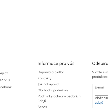
Informace pro vás
Odebíra
Doprava a platba
Vložte sv
xip.cz
produktec
Kontakty
92 510
Jak nakupovat
acebook
E-mail
Obchodní podmínky
Podmínky ochrany osobních
Vložením
údajů
údajů
Servis