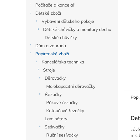
n
Počítače a kancelář
e
Dětské zboží
l
Vybavení dětského pokoje
Dětské chůvičky a monitory dechu
Dětské chůvičky
Dům a zahrada
Papírenské zboží
Kancelářská technika
Stroje
Děrovačky
Malokapacitní děrovačky
Řezačky
Popi
Pákové řezačky
Kotoučové řezačky
Det
Laminátory
Sešívačky
závě
Ruční sešívačky
mic 