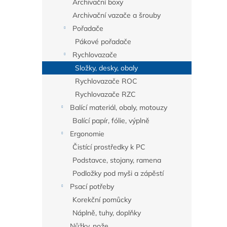
Archivační boxy
Archivační vazače a šrouby
Pořadače
Pákové pořadače
Rychlovazače
Složky, desky, obaly
Rychlovazače ROC
Rychlovazače RZC
Balící materiál, obaly, motouzy
Balící papír, fólie, výplně
Ergonomie
Čistící prostředky k PC
Podstavce, stojany, ramena
Podložky pod myši a zápěstí
Psací potřeby
Korekční pomůcky
Náplně, tuhy, doplňky
Nůžky, nože