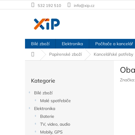
Přejít
532 192 510
info@xip.cz
na
obsah
Bílé zboží
Elektronika
Počítače a kancelář
Domů
Papírenské zboží
Kancelářské potřeby
P
Obal
o
Přeskočit
s
Kategorie
Značka
kategorie
t
r
Bílé zboží
a
Malé spotřebiče
n
Elektronika
n
í
Baterie
p
TV, video, audio
a
Mobily, GPS