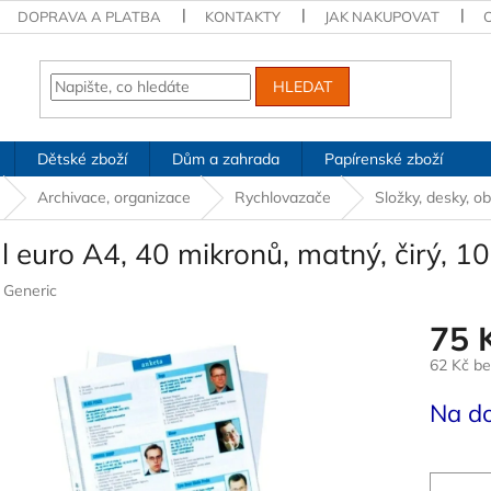
DOPRAVA A PLATBA
KONTAKTY
JAK NAKUPOVAT
HLEDAT
Dětské zboží
Dům a zahrada
Papírenské zboží
Archivace, organizace
Rychlovazače
Složky, desky, ob
 euro A4, 40 mikronů, matný, čirý, 10
:
Generic
75 
62 Kč b
Měrná
Na d
cena: