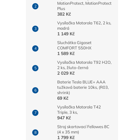
MotionProtect, MotionProtect
Plus
382 Kč
Vysílačka Motorola T62, 2 ks,
modrá
1 149 Kč
Sluchátko Gigaset
COMFORT 550HX
1 589 Kč
Vysílačka Motorola T92 H2O,
2 ks, žluto-černá
2 029 Kč
Baterie Tesla BLUE+ AAA
tužková baterie 10ks, (R03,
shrink)
69 Kč
Vysílačka Motorola T42
Triple, 3 ks,
947 Kč
Stroj skartovací Fellowes 8C
(4 x 35 mm)
1 799 Kč