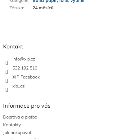
Kategorie
:
Balící papír, fólie, výplně
Záruka
:
24 měsíců
Z
á
p
a
Kontakt
t
í
info
@
xip.cz
532 192 510
XIP Facebook
xip_cz
Informace pro vás
Doprava a platba
Kontakty
Jak nakupovat