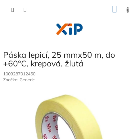
Přejít
NÁKU
na
obsah
KOŠÍK
Páska lepicí, 25 mmx50 m, do
+60°C, krepová, žlutá
1009287012450
Značka:
Generic