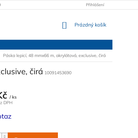
OBCHODNÍ PODMÍNKY
PODMÍNKY OCHRANY OSOBNÍCH ÚDAJŮ
Přihlášení
NÁKUPNÍ
Prázdný košík
KOŠÍK
Páska lepicí, 48 mmx66 m, akrylátová, exclusive, čirá
lusive, čirá
10091453690
Kč
/ ks
ez DPH
otaz