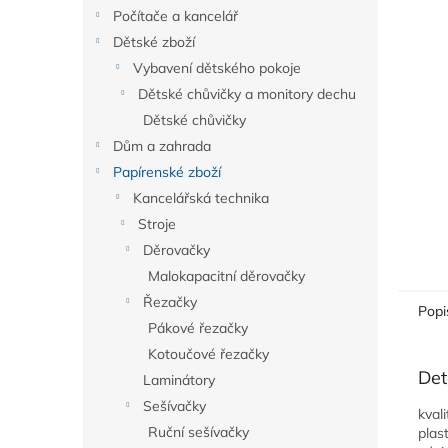
n
Počítače a kancelář
e
Dětské zboží
l
Vybavení dětského pokoje
Dětské chůvičky a monitory dechu
Dětské chůvičky
Dům a zahrada
Papírenské zboží
Kancelářská technika
Stroje
Děrovačky
Malokapacitní děrovačky
Řezačky
Popi
Pákové řezačky
Kotoučové řezačky
Det
Laminátory
Sešívačky
kval
Ruční sešívačky
plas