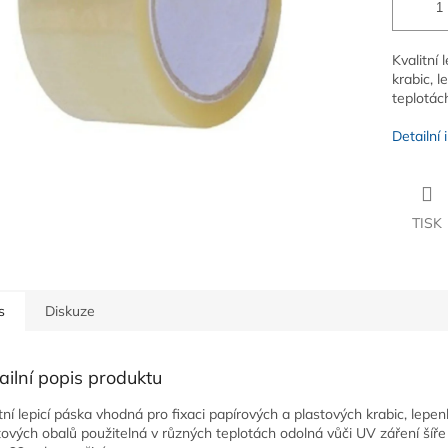
Kvalitní 
krabic, 
teplotác
Detailní
TISK
s
Diskuze
ailní popis produktu
itní lepicí páska vhodná pro fixaci papírových a plastových krabic, lepe
tových obalů použitelná v různých teplotách odolná vůči UV záření ší