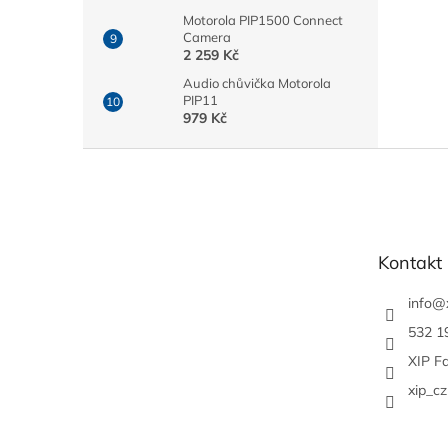
Motorola PIP1500 Connect
Camera
2 259 Kč
Audio chůvička Motorola
PIP11
979 Kč
Z
á
p
a
t
Kontakt
í
info
@
532 1
XIP F
xip_cz