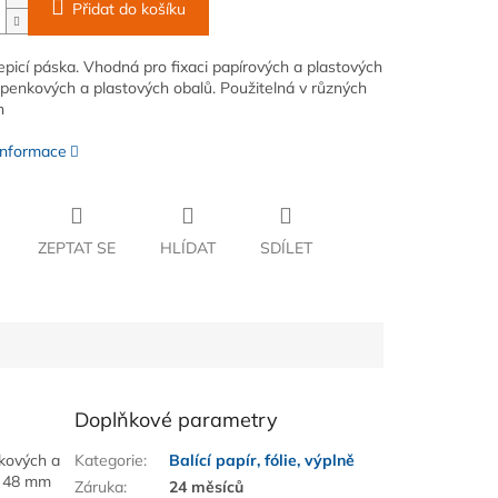
Přidat do košíku
lepicí páska. Vhodná pro fixaci papírových a plastových
lepenkových a plastových obalů. Použitelná v různých
h
 informace
ZEPTAT SE
HLÍDAT
SDÍLET
Doplňkové parametry
nkových a
Kategorie
:
Balící papír, fólie, výplně
ře 48 mm
Záruka
:
24 měsíců