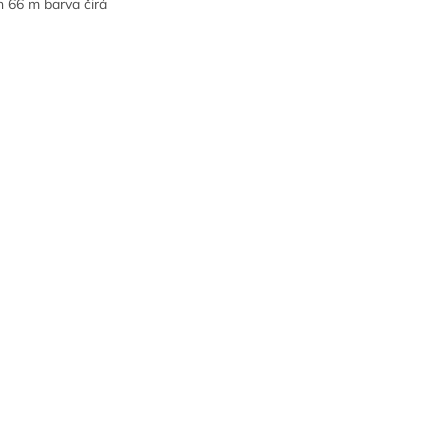
n 66 m barva čirá