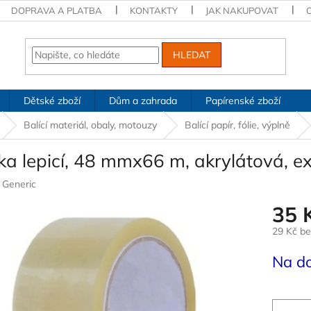
DOPRAVA A PLATBA
KONTAKTY
JAK NAKUPOVAT
HLEDAT
Dětské zboží
Dům a zahrada
Papírenské zboží
Balící materiál, obaly, motouzy
Balící papír, fólie, výplně
a lepicí, 48 mmx66 m, akrylátová, exc
:
Generic
35 
29 Kč b
Měrná
Na d
cena: