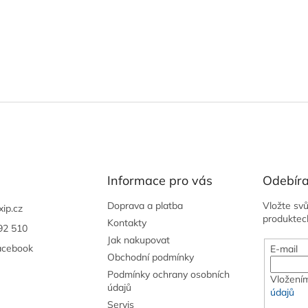
Informace pro vás
Odebíra
Doprava a platba
Vložte sv
xip.cz
produktec
Kontakty
92 510
Jak nakupovat
acebook
E-mail
Obchodní podmínky
Podmínky ochrany osobních
Vložením
údajů
údajů
Servis