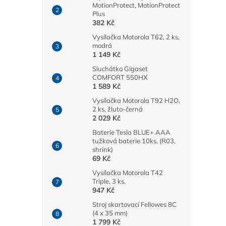
MotionProtect, MotionProtect
Plus
382 Kč
Vysílačka Motorola T62, 2 ks,
modrá
1 149 Kč
Sluchátko Gigaset
COMFORT 550HX
1 589 Kč
Vysílačka Motorola T92 H2O,
2 ks, žluto-černá
2 029 Kč
Baterie Tesla BLUE+ AAA
tužková baterie 10ks, (R03,
shrink)
69 Kč
Vysílačka Motorola T42
Triple, 3 ks,
947 Kč
Stroj skartovací Fellowes 8C
(4 x 35 mm)
1 799 Kč