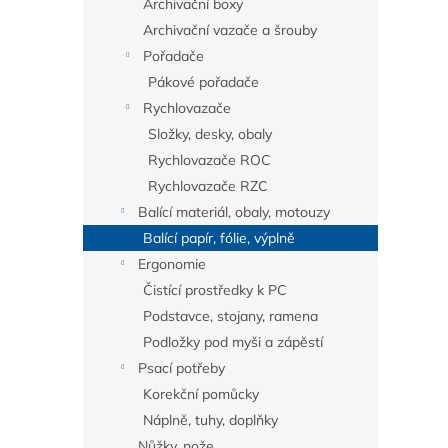
Archivační boxy
Archivační vazače a šrouby
Pořadače
Pákové pořadače
Rychlovazače
Složky, desky, obaly
Rychlovazače ROC
Rychlovazače RZC
Balící materiál, obaly, motouzy
Balící papír, fólie, výplně
Ergonomie
Čistící prostředky k PC
Podstavce, stojany, ramena
Podložky pod myši a zápěstí
Psací potřeby
Korekční pomůcky
Náplně, tuhy, doplňky
Nůžky, nože