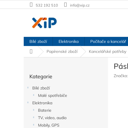
Přejít
532 192 510
info@xip.cz
na
obsah
Bílé zboží
Elektronika
Počítače a kancelář
Domů
Papírenské zboží
Kancelářské potřeby
P
Pásk
o
Přeskočit
s
Kategorie
Značka
kategorie
t
r
Bílé zboží
a
Malé spotřebiče
n
Elektronika
n
í
Baterie
p
TV, video, audio
a
Mobily, GPS