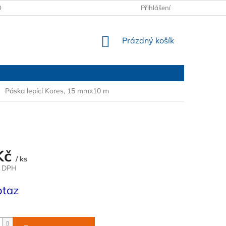
OBCHODNÍ PODMÍNKY
PODMÍNKY OCHRANY OSOBNÍCH ÚDAJŮ
Přihlášení
NÁKUPNÍ
Prázdný košík
KOŠÍK
Páska lepící Kores, 15 mmx10 m
Kč
/ ks
z DPH
otaz