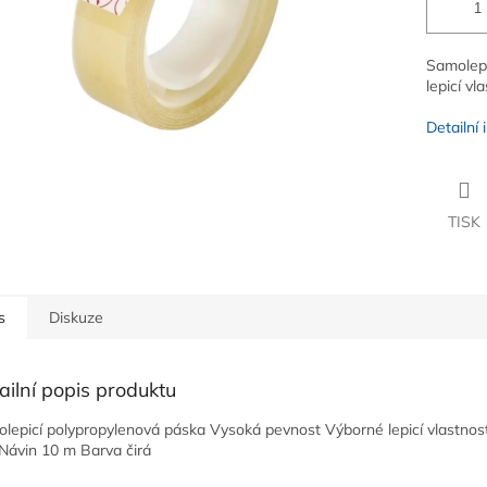
Samolepi
lepicí vl
Detailní
TISK
s
Diskuze
ailní popis produktu
lepicí polypropylenová páska Vysoká pevnost Výborné lepicí vlastnost
ávin 10 m Barva čirá