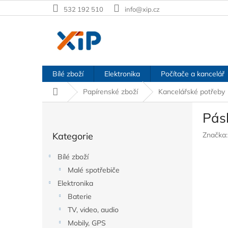
Přejít
532 192 510
info@xip.cz
na
obsah
Bílé zboží
Elektronika
Počítače a kancelář
Domů
Papírenské zboží
Kancelářské potřeby
P
Pás
o
Přeskočit
s
Kategorie
Značka
kategorie
t
r
Bílé zboží
a
Malé spotřebiče
n
Elektronika
n
í
Baterie
p
TV, video, audio
a
Mobily, GPS