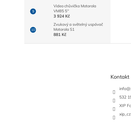
Video chůvička Motorola
VM85 5''
3 924 Kč
Zvukový a světelný uspávač
Motorola S1
881 Kč
Z
á
p
a
t
Kontakt
í
info
@
532 1
XIP F
xip_cz