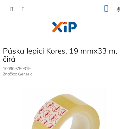
Přejít
NÁKU
na
obsah
KOŠÍK
Páska lepicí Kores, 19 mmx33 m,
čirá
100909750319
Značka:
Generic