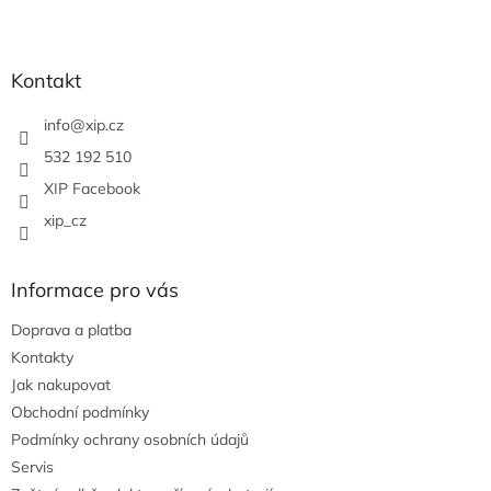
Z
á
p
a
Kontakt
t
í
info
@
xip.cz
532 192 510
XIP Facebook
xip_cz
Informace pro vás
Doprava a platba
Kontakty
Jak nakupovat
Obchodní podmínky
Podmínky ochrany osobních údajů
Servis