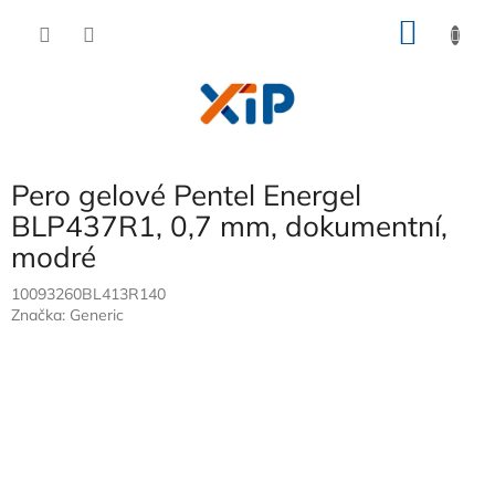
Přejít
NÁKU
na
obsah
KOŠÍK
Pero gelové Pentel Energel
BLP437R1, 0,7 mm, dokumentní,
modré
10093260BL413R140
Značka:
Generic