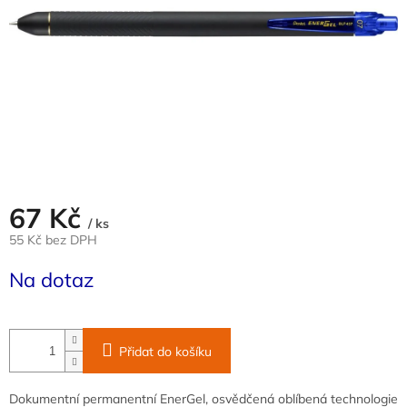
67 Kč
/ ks
55 Kč bez DPH
Měrná
Na dotaz
cena:
Přidat do košíku
Dokumentní permanentní EnerGel, osvědčená oblíbená technologie