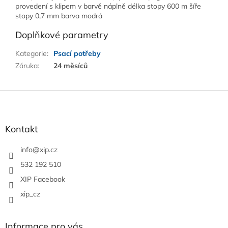
provedení s klipem v barvě náplně délka stopy 600 m šíře
stopy 0,7 mm barva modrá
Doplňkové parametry
Kategorie
:
Psací potřeby
Záruka
:
24 měsíců
Z
á
p
a
Kontakt
t
í
info
@
xip.cz
532 192 510
XIP Facebook
xip_cz
Informace pro vás