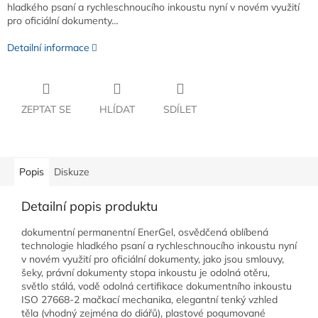
hladkého psaní a rychleschnoucího inkoustu nyní v novém využití
pro oficiální dokumenty…
Detailní informace
ZEPTAT SE
HLÍDAT
SDÍLET
Popis
Diskuze
Detailní popis produktu
dokumentní permanentní EnerGel, osvědčená oblíbená
technologie hladkého psaní a rychleschnoucího inkoustu nyní
v novém využití pro oficiální dokumenty, jako jsou smlouvy,
šeky, právní dokumenty stopa inkoustu je odolná otěru,
světlo stálá, vodě odolná certifikace dokumentního inkoustu
ISO 27668-2 mačkací mechanika, elegantní tenký vzhled
těla (vhodný zejména do diářů), plastové pogumované