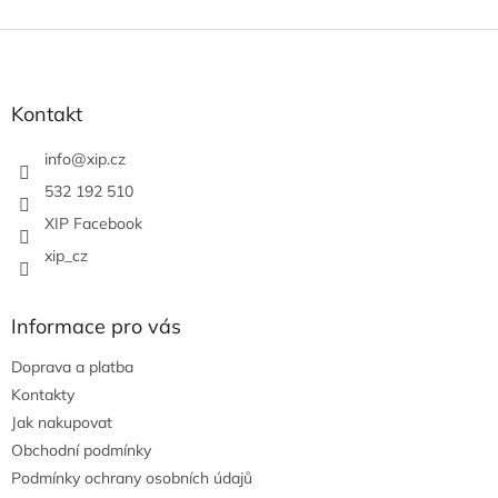
Z
á
p
a
Kontakt
t
í
info
@
xip.cz
532 192 510
XIP Facebook
xip_cz
Informace pro vás
Doprava a platba
Kontakty
Jak nakupovat
Obchodní podmínky
Podmínky ochrany osobních údajů