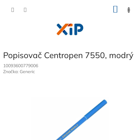
Přejít
NÁKU
na
obsah
KOŠÍK
Popisovač Centropen 7550, modrý
10093600779006
Značka:
Generic