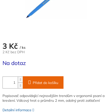
3 Kč
/ ks
2 Kč bez DPH
Měrná
Na dotaz
cena:
Přidat do košíku
Popisovač odpovídající nejnovějším trendům v ergonomii psaní a
kreslení. Válcový hrot o průměru 2 mm, odolný proti zatlačení
Detailní informace