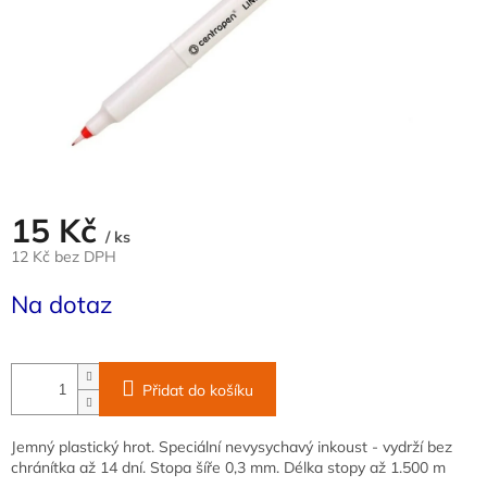
15 Kč
/ ks
12 Kč bez DPH
Měrná
Na dotaz
cena:
Přidat do košíku
Jemný plastický hrot. Speciální nevysychavý inkoust - vydrží bez
chránítka až 14 dní. Stopa šíře 0,3 mm. Délka stopy až 1.500 m