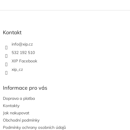
Z
á
p
a
Kontakt
t
í
info
@
xip.cz
532 192 510
XIP Facebook
xip_cz
Informace pro vás
Doprava a platba
Kontakty
Jak nakupovat
Obchodní podmínky
Podmínky ochrany osobních údajů