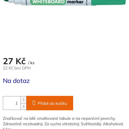
27 Kč
/ ks
22 Kč bez DPH
Měrná
Na dotaz
cena:
Přidat do košíku
Značkovač na bílé smaltované tabule a na neporézní povrchy.
Zdravotně nezávadný. Za sucha stíratelný. Světlostálý. Alkoholová