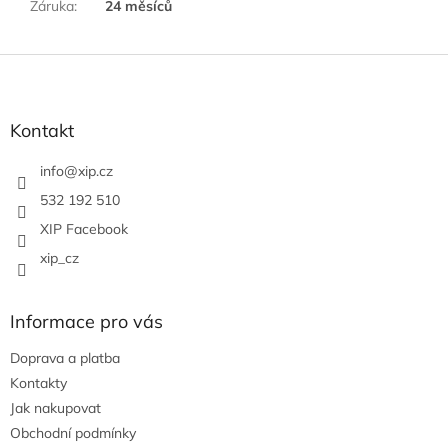
Záruka
:
24 měsíců
Z
á
p
a
Kontakt
t
í
info
@
xip.cz
532 192 510
XIP Facebook
xip_cz
Informace pro vás
Doprava a platba
Kontakty
Jak nakupovat
Obchodní podmínky