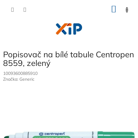
Přejít
NÁKU
na
obsah
KOŠÍK
Popisovač na bílé tabule Centropen
8559, zelený
10093600885910
Značka:
Generic