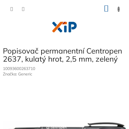
Přejít
NÁKU
na
obsah
KOŠÍK
Popisovač permanentní Centropen
2637, kulatý hrot, 2,5 mm, zelený
10093600263710
Značka:
Generic