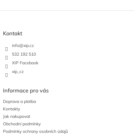
Z
á
p
a
Kontakt
t
í
info
@
xip.cz
532 192 510
XIP Facebook
xip_cz
Informace pro vás
Doprava a platba
Kontakty
Jak nakupovat
Obchodní podmínky
Podmínky ochrany osobních údajů