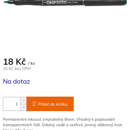
18 Kč
/ ks
15 Kč bez DPH
Měrná
Na dotaz
cena:
Přidat do košíku
Permanentní inkoust smývatelný lihem. Vhodný k popisování
transparentních fólií. Odolný vodě a setření. Jemný vláknový hrot.