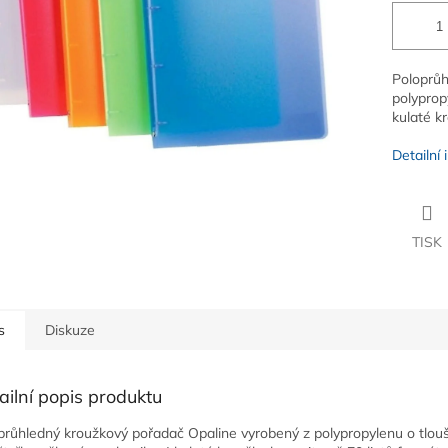
Poloprůh
polyprop
kulaté kr
Detailní
TISK
s
Diskuze
ailní popis produktu
průhledný kroužkový pořadač Opaline vyrobený z polypropylenu o tlou