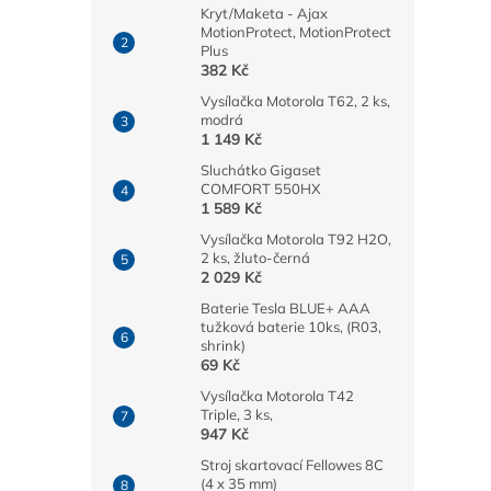
Kryt/Maketa - Ajax
MotionProtect, MotionProtect
Plus
382 Kč
Vysílačka Motorola T62, 2 ks,
modrá
1 149 Kč
Sluchátko Gigaset
COMFORT 550HX
1 589 Kč
Vysílačka Motorola T92 H2O,
2 ks, žluto-černá
2 029 Kč
Baterie Tesla BLUE+ AAA
tužková baterie 10ks, (R03,
shrink)
69 Kč
Vysílačka Motorola T42
Triple, 3 ks,
947 Kč
Stroj skartovací Fellowes 8C
(4 x 35 mm)