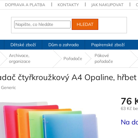
DOPRAVA A PLATBA
KONTAKTY
JAK NAKUPOVAT
HLEDAT
Dětské zboží
Dům a zahrada
Papírenské zboží
Archivace,
Pákové
Pořadače
organizace
pořadače
dač čtyřkroužkový A4 Opaline, hřbet
:
Generic
76 
63 Kč b
Měrná
Na d
cena: