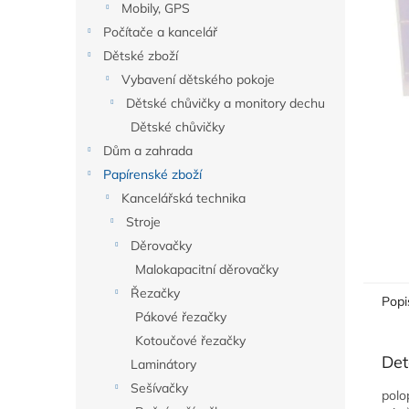
a
Mobily, GPS
n
Počítače a kancelář
e
Dětské zboží
l
Vybavení dětského pokoje
Dětské chůvičky a monitory dechu
Dětské chůvičky
Dům a zahrada
Papírenské zboží
Kancelářská technika
Stroje
Děrovačky
Malokapacitní děrovačky
Řezačky
Popi
Pákové řezačky
Kotoučové řezačky
Det
Laminátory
Sešívačky
polo