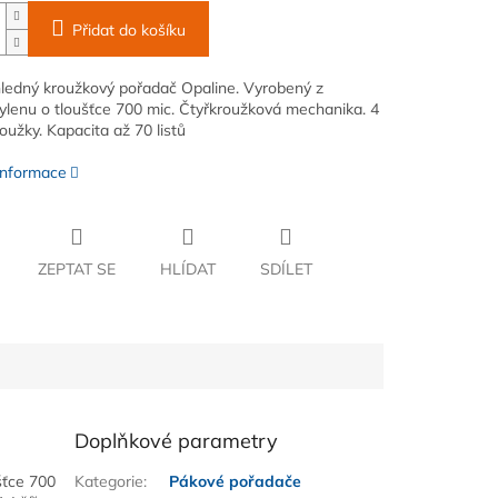
Přidat do košíku
ledný kroužkový pořadač Opaline. Vyrobený z
ylenu o tloušťce 700 mic. Čtyřkroužková mechanika. 4
oužky. Kapacita až 70 listů
 informace
ZEPTAT SE
HLÍDAT
SDÍLET
Doplňkové parametry
šťce 700
Kategorie
:
Pákové pořadače