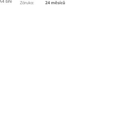
A4 šíře
Záruka
:
24 měsíců