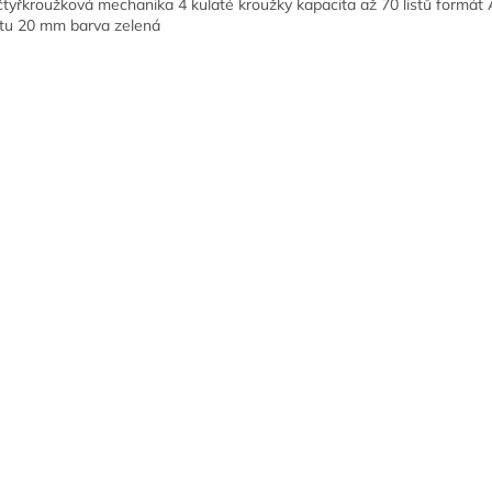
čtyřkroužková mechanika 4 kulaté kroužky kapacita až 70 listů formát 
tu 20 mm barva zelená