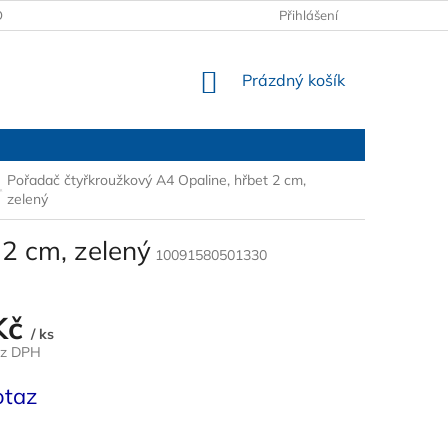
OBCHODNÍ PODMÍNKY
PODMÍNKY OCHRANY OSOBNÍCH ÚDAJŮ
Přihlášení
NÁKUPNÍ
Prázdný košík
KOŠÍK
Pořadač čtyřkroužkový A4 Opaline, hřbet 2 cm,
zelený
 2 cm, zelený
10091580501330
Kč
/ ks
ez DPH
otaz