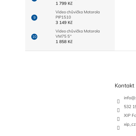
1 799 Kč
Video chůvička Motorola
PIP1510
3 149 Kč
Video chůvička Motorola
VM75 5''
1 858 Kč
Z
á
p
a
t
Kontakt
í
info
@
532 1
XIP F
xip_cz