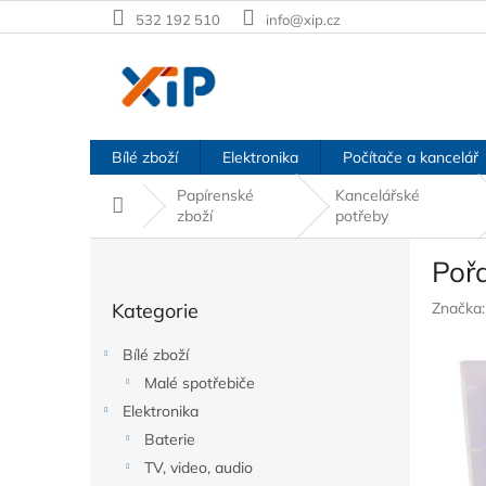
Přejít
532 192 510
info@xip.cz
na
obsah
Bílé zboží
Elektronika
Počítače a kancelář
Papírenské
Kancelářské
Domů
zboží
potřeby
P
Pořa
o
Přeskočit
s
Kategorie
Značka
kategorie
t
r
Bílé zboží
a
Malé spotřebiče
n
Elektronika
n
í
Baterie
p
TV, video, audio