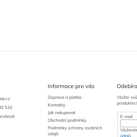
Informace pro vás
Odebíra
Doprava a platba
Vložte sv
xip.cz
produktec
Kontakty
92 510
Jak nakupovat
acebook
E-mail
Obchodní podmínky
Podmínky ochrany osobních
Vložením
údajů
údajů