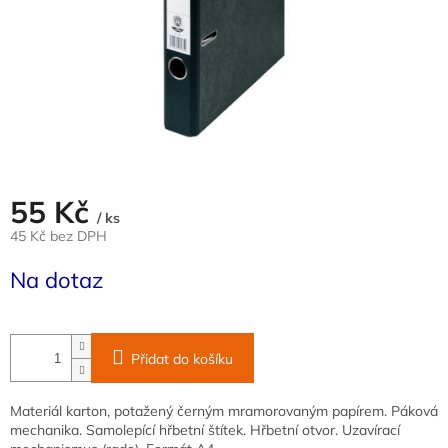
55 Kč
/ ks
45 Kč bez DPH
Měrná
Na dotaz
cena:
Přidat do košíku
Materiál karton, potažený černým mramorovaným papírem. Páková
mechanika. Samolepící hřbetní štítek. Hřbetní otvor. Uzavírací