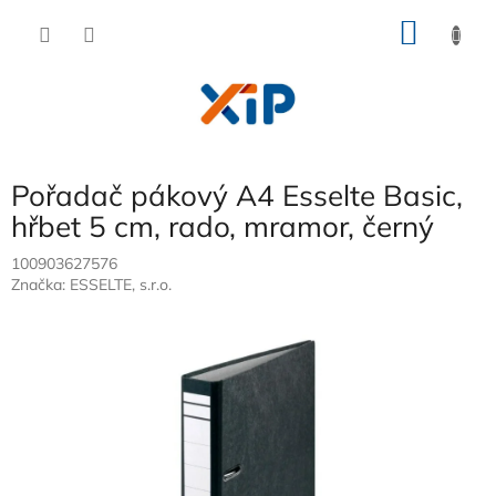
Přejít
NÁKU
na
obsah
KOŠÍK
Pořadač pákový A4 Esselte Basic,
hřbet 5 cm, rado, mramor, černý
100903627576
Značka:
ESSELTE, s.r.o.