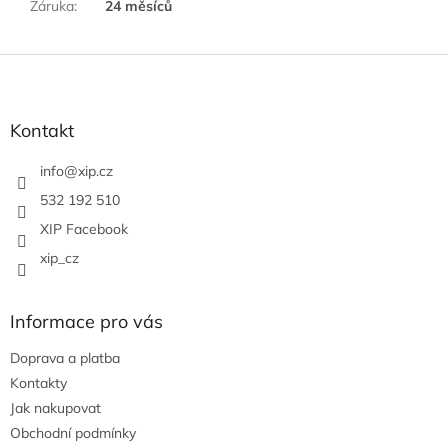
Záruka
:
24 měsíců
Z
á
p
a
Kontakt
t
í
info
@
xip.cz
532 192 510
XIP Facebook
xip_cz
Informace pro vás
Doprava a platba
Kontakty
Jak nakupovat
Obchodní podmínky