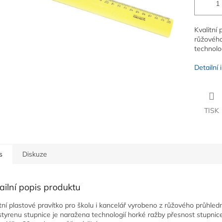
Kvalitní 
růžového
technolo
Detailní
TISK
s
Diskuze
ailní popis produktu
itní plastové pravítko pro školu i kancelář vyrobeno z růžového průhle
styrenu stupnice je naražena technologií horké ražby přesnost stupnic