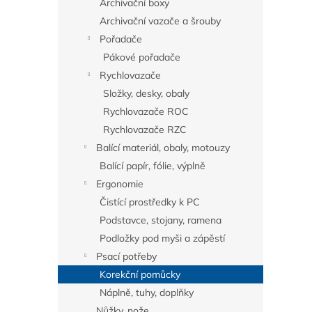
Archivační boxy
Archivační vazače a šrouby
Pořadače
Pákové pořadače
Rychlovazače
Složky, desky, obaly
Rychlovazače ROC
Rychlovazače RZC
Balící materiál, obaly, motouzy
Balící papír, fólie, výplně
Ergonomie
Čistící prostředky k PC
Podstavce, stojany, ramena
Podložky pod myši a zápěstí
Psací potřeby
Korekční pomůcky
Náplně, tuhy, doplňky
Nůžky, nože