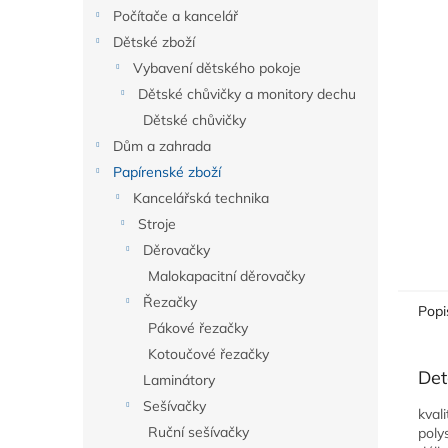
n
Počítače a kancelář
e
Dětské zboží
l
Vybavení dětského pokoje
Dětské chůvičky a monitory dechu
Dětské chůvičky
Dům a zahrada
Papírenské zboží
Kancelářská technika
Stroje
Děrovačky
Malokapacitní děrovačky
Řezačky
Popi
Pákové řezačky
Kotoučové řezačky
Det
Laminátory
Sešívačky
kval
Ruční sešívačky
poly