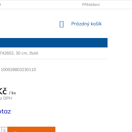
OBCHODNÍ PODMÍNKY
PODMÍNKY OCHRANY OSOBNÍCH ÚDAJŮ
Přihlášení
NÁKUPNÍ
Prázdný košík
KOŠÍK
742602, 30 cm, žluté
100928803230110
Kč
/ ks
ez DPH
otaz