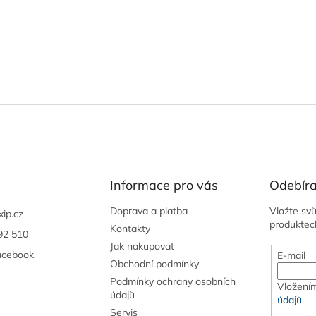
Informace pro vás
Odebíra
Doprava a platba
Vložte sv
xip.cz
produktec
Kontakty
92 510
Jak nakupovat
acebook
E-mail
Obchodní podmínky
Podmínky ochrany osobních
Vložením
údajů
údajů
Servis