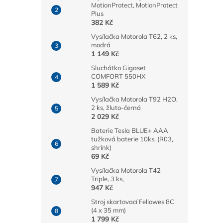
MotionProtect, MotionProtect
Plus
382 Kč
Vysílačka Motorola T62, 2 ks,
modrá
1 149 Kč
Sluchátko Gigaset
COMFORT 550HX
1 589 Kč
Vysílačka Motorola T92 H2O,
2 ks, žluto-černá
2 029 Kč
Baterie Tesla BLUE+ AAA
tužková baterie 10ks, (R03,
shrink)
69 Kč
Vysílačka Motorola T42
Triple, 3 ks,
947 Kč
Stroj skartovací Fellowes 8C
(4 x 35 mm)
1 799 Kč