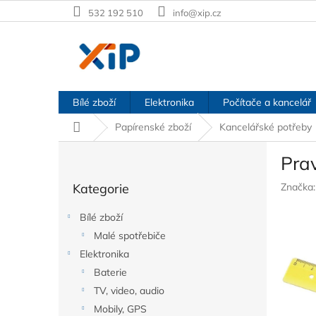
Přejít
532 192 510
info@xip.cz
na
obsah
Bílé zboží
Elektronika
Počítače a kancelář
Domů
Papírenské zboží
Kancelářské potřeby
P
Prav
o
Přeskočit
s
Kategorie
Značka
kategorie
t
r
Bílé zboží
a
Malé spotřebiče
n
Elektronika
n
í
Baterie
p
TV, video, audio
a
Mobily, GPS