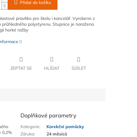
Přidat do košíku
plastové pravítko pro školu i kancelář. Vyrobeno z
 průhledného polystyrenu. Stupnice je naražena
gií horké ražby
 informace
ZEPTAT SE
HLÍDAT
SDÍLET
Doplňkové parametry
dného
Kategorie
:
Korekční pomůcky
e 0,2%
Záruka
:
24 měsíců