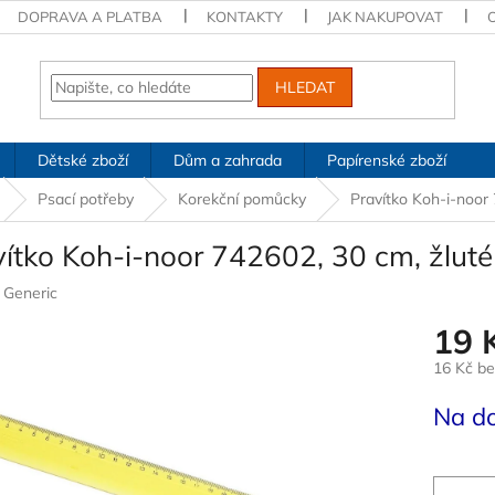
DOPRAVA A PLATBA
KONTAKTY
JAK NAKUPOVAT
HLEDAT
Dětské zboží
Dům a zahrada
Papírenské zboží
Psací potřeby
Korekční pomůcky
Pravítko Koh-i-noor 
ítko Koh-i-noor 742602, 30 cm, žluté
:
Generic
19 
16 Kč b
Měrná
Na d
cena: