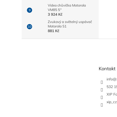
Video chůvička Motorola
VM85 5''
3 924 Kč
Zvukový a světelný uspávač
Motorola S1
881 Kč
Z
á
p
a
t
Kontakt
í
info
@
532 1
XIP F
xip_cz