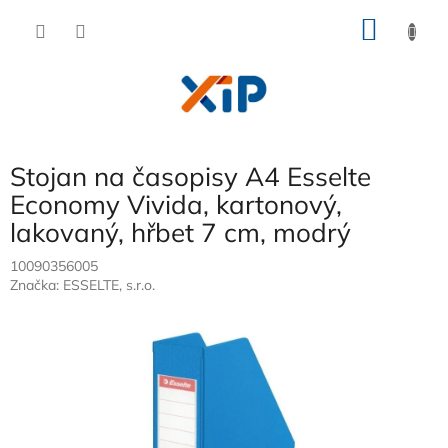
Přejít
NÁKU
na
obsah
KOŠÍK
Stojan na časopisy A4 Esselte
Economy Vivida, kartonový,
lakovaný, hřbet 7 cm, modrý
10090356005
Značka:
ESSELTE, s.r.o.