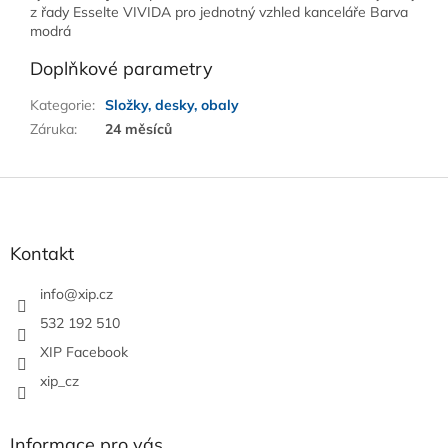
z řady Esselte VIVIDA pro jednotný vzhled kanceláře Barva
modrá
Doplňkové parametry
Kategorie
:
Složky, desky, obaly
Záruka
:
24 měsíců
Z
á
p
a
Kontakt
t
í
info
@
xip.cz
532 192 510
XIP Facebook
xip_cz
Informace pro vás