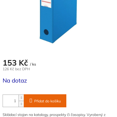
153 Kč
/ ks
126 Kč bez DPH
Měrná
Na dotaz
cena:
Přidat do košíku
Skládací stojan na katalogy, prospekty či časopisy. Vyrobený z