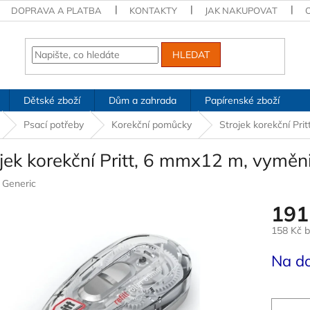
DOPRAVA A PLATBA
KONTAKTY
JAK NAKUPOVAT
HLEDAT
Dětské zboží
Dům a zahrada
Papírenské zboží
Psací potřeby
Korekční pomůcky
Strojek korekční Pr
jek korekční Pritt, 6 mmx12 m, vyměn
:
Generic
191
158 Kč 
Měrná
Na d
cena: