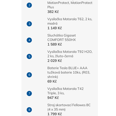
MotionProtect, MotionProtect
Plus
382 Kč
Vysílačka Motorola T62, 2 ks,
modrá
1 149 Kč
Sluchátko Gigaset
COMFORT 550HX
1 589 Kč
Vysílačka Motorola T92 H2O,
2 ks, žluto-černá
2 029 Kč
Baterie Tesla BLUE+ AAA
tužková baterie 10ks, (R03,
shrink)
69 Kč
Vysílačka Motorola T42
Triple, 3 ks,
947 Kč
Stroj skartovací Fellowes 8C
(4 x 35 mm)
1 799 Kč