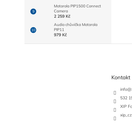
Motorola PIP1500 Connect
Camera
2 259 Kč
Audio chůvička Motorola
PIP11
979 Kč
Z
á
p
a
t
Kontakt
í
info
@
532 1
XIP F
xip_cz