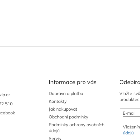
Informace pro vás
Odebíra
Doprava a platba
Vložte sv
xip.cz
produktec
Kontakty
92 510
Jak nakupovat
acebook
E-mail
Obchodní podmínky
Podmínky ochrany osobních
Vložením
údajů
údajů
Servis