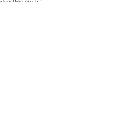
y 6 mm Délka pásky 12 m