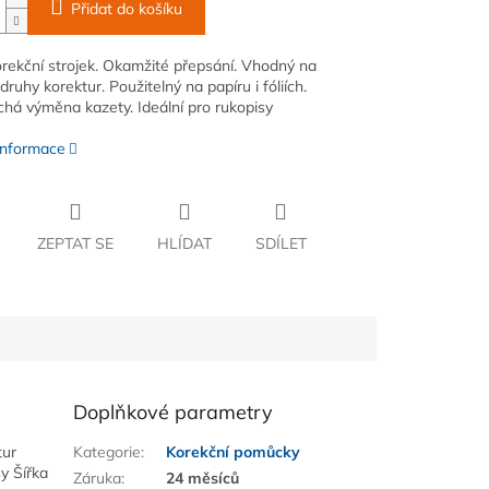
Přidat do košíku
rekční strojek. Okamžité přepsání. Vhodný na
ruhy korektur. Použitelný na papíru i fóliích.
há výměna kazety. Ideální pro rukopisy
 informace
ZEPTAT SE
HLÍDAT
SDÍLET
Doplňkové parametry
tur
Kategorie
:
Korekční pomůcky
y Šířka
Záruka
:
24 měsíců