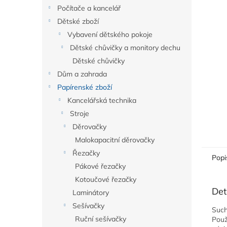
n
Počítače a kancelář
e
Dětské zboží
l
Vybavení dětského pokoje
Dětské chůvičky a monitory dechu
Dětské chůvičky
Dům a zahrada
Papírenské zboží
Kancelářská technika
Stroje
Děrovačky
Malokapacitní děrovačky
Řezačky
Popi
Pákové řezačky
Kotoučové řezačky
Det
Laminátory
Sešívačky
Such
Ruční sešívačky
Použ