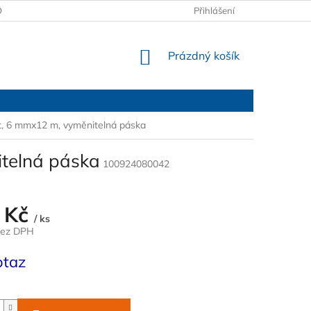
OBCHODNÍ PODMÍNKY
PODMÍNKY OCHRANY OSOBNÍCH ÚDAJŮ
Přihlášení
NÁKUPNÍ
Prázdný košík
KOŠÍK
itt, 6 mmx12 m, vyměnitelná páska
itelná páska
100924080042
 Kč
/ ks
bez DPH
otaz