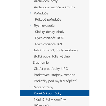
Archivační boxy
Archivační vazače a šrouby
Pořadače
Pákové pořadače
Rychlovazače
Složky, desky, obaly
Rychlovazače ROC
Rychlovazače RZC
Balící materiál, obaly, motouzy
Balící papír, fólie, výplně
Ergonomie
Čistící prostředky k PC
Podstavce, stojany, ramena
Podložky pod myši a zápěstí
Psací potřeby
Korekční pomůcky
Náplně, tuhy, doplňky
Nůžky, nože