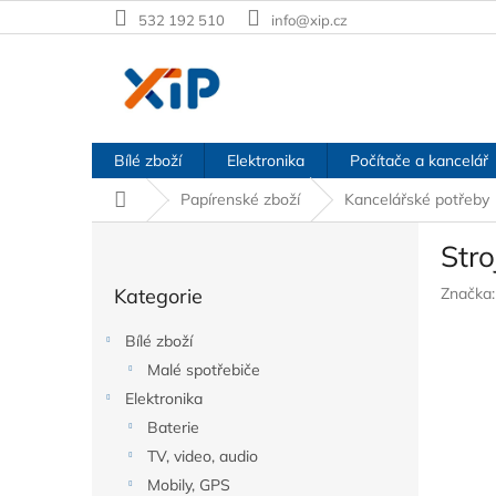
Přejít
532 192 510
info@xip.cz
na
obsah
Bílé zboží
Elektronika
Počítače a kancelář
Domů
Papírenské zboží
Kancelářské potřeby
P
Stro
o
Přeskočit
s
Kategorie
Značka
kategorie
t
r
Bílé zboží
a
Malé spotřebiče
n
Elektronika
n
í
Baterie
p
TV, video, audio
a
Mobily, GPS