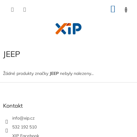
Přejít
NÁKU
na
obsah
KOŠÍK
JEEP
Žádné produkty značky
JEEP
nebyly nalezeny...
Z
á
p
a
Kontakt
t
í
info
@
xip.cz
532 192 510
XIP Facebook