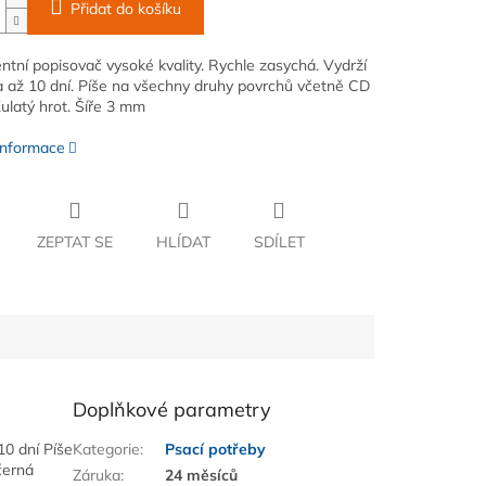
Přidat do košíku
tní popisovač vysoké kvality. Rychle zasychá. Vydrží
a až 10 dní. Píše na všechny druhy povrchů včetně CD
ulatý hrot. Šíře 3 mm
 informace
ZEPTAT SE
HLÍDAT
SDÍLET
Doplňkové parametry
10 dní Píše
Kategorie
:
Psací potřeby
černá
Záruka
:
24 měsíců