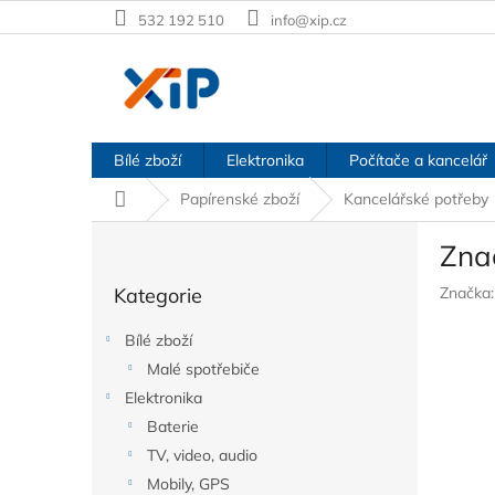
Přejít
532 192 510
info@xip.cz
na
obsah
Bílé zboží
Elektronika
Počítače a kancelář
Domů
Papírenské zboží
Kancelářské potřeby
P
Zna
o
Přeskočit
s
Kategorie
Značka
kategorie
t
r
Bílé zboží
a
Malé spotřebiče
n
Elektronika
n
í
Baterie
p
TV, video, audio
a
Mobily, GPS