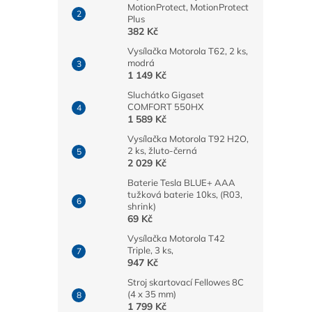
MotionProtect, MotionProtect
Plus
382 Kč
Vysílačka Motorola T62, 2 ks,
modrá
1 149 Kč
Sluchátko Gigaset
COMFORT 550HX
1 589 Kč
Vysílačka Motorola T92 H2O,
2 ks, žluto-černá
2 029 Kč
Baterie Tesla BLUE+ AAA
tužková baterie 10ks, (R03,
shrink)
69 Kč
Vysílačka Motorola T42
Triple, 3 ks,
947 Kč
Stroj skartovací Fellowes 8C
(4 x 35 mm)
1 799 Kč