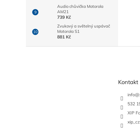
Audio chůvička Motorola
AM21
739 Kč
Zvukový a světelný uspávač
Motorola S1
881 Kč
Z
á
p
a
t
Kontakt
í
info
@
532 1
XIP F
xip_cz