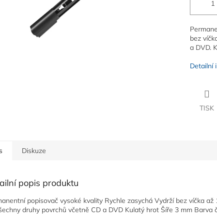
Permanen
bez víčk
a DVD. K
Detailní
TISK
s
Diskuze
ailní popis produktu
anentní popisovač vysoké kvality Rychle zasychá Vydrží bez víčka až 
šechny druhy povrchů včetně CD a DVD Kulatý hrot Šíře 3 mm Barva 