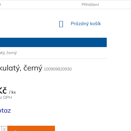
OBCHODNÍ PODMÍNKY
PODMÍNKY OCHRANY OSOBNÍCH ÚDAJŮ
Přihlášení
NÁKUPNÍ
Prázdný košík
KOŠÍK
tý, černý
ulatý, černý
100909820930
Kč
/ ks
ez DPH
otaz