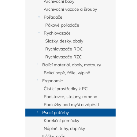
Archivační boxy
Archivační vazače a šrouby
Pořadače
Pákové pořadače
Rychlovazače
Složky, desky, obaly
Rychlovazače ROC
Rychlovazače RZC
Balící materiál, obaly, motouzy
Balící papír, fólie, výplně
Ergonomie
Čistící prostředky k PC
Podstavce, stojany, ramena
Podložky pod myši a zápěstí
Psací potřeby
Korekční pomůcky
Náplně, tuhy, doplňky
Nůžky, nože