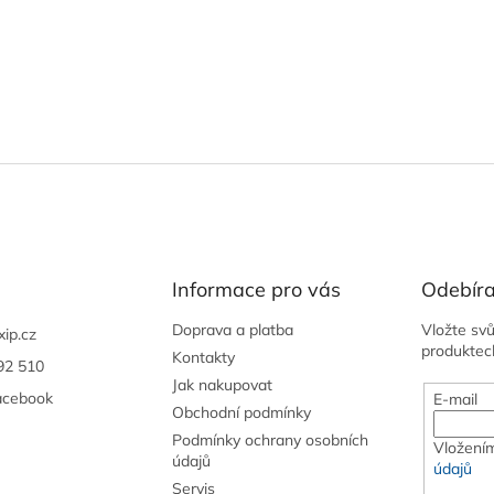
Informace pro vás
Odebíra
Doprava a platba
Vložte sv
xip.cz
produktec
Kontakty
92 510
Jak nakupovat
acebook
E-mail
Obchodní podmínky
Podmínky ochrany osobních
Vložením
údajů
údajů
Servis