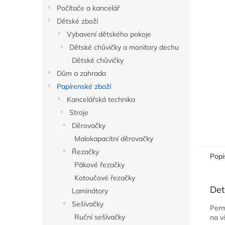
n
Počítače a kancelář
e
Dětské zboží
l
Vybavení dětského pokoje
Dětské chůvičky a monitory dechu
Dětské chůvičky
Dům a zahrada
Papírenské zboží
Kancelářská technika
Stroje
Děrovačky
Malokapacitní děrovačky
Řezačky
Popi
Pákové řezačky
Kotoučové řezačky
Det
Laminátory
Sešívačky
Perm
Ruční sešívačky
na v