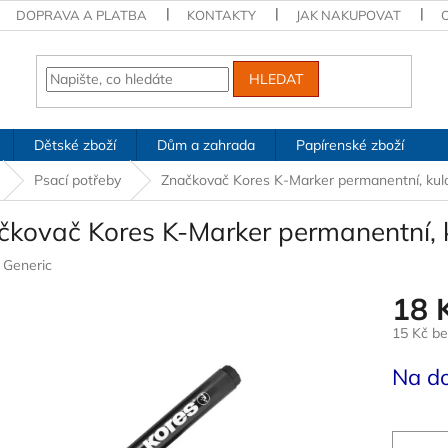
DOPRAVA A PLATBA
KONTAKTY
JAK NAKUPOVAT
HLEDAT
Dětské zboží
Dům a zahrada
Papírenské zboží
Psací potřeby
Značkovač Kores K-Marker permanentní, kula
čkovač Kores K-Marker permanentní, k
:
Generic
18 
15 Kč b
Měrná
Na d
cena: