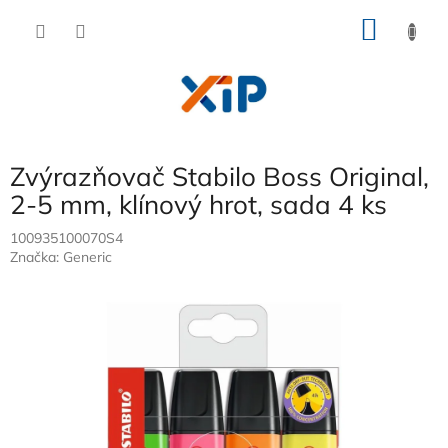
Přejít
NÁKU
na
obsah
KOŠÍK
Zvýrazňovač Stabilo Boss Original,
2-5 mm, klínový hrot, sada 4 ks
100935100070S4
Značka:
Generic