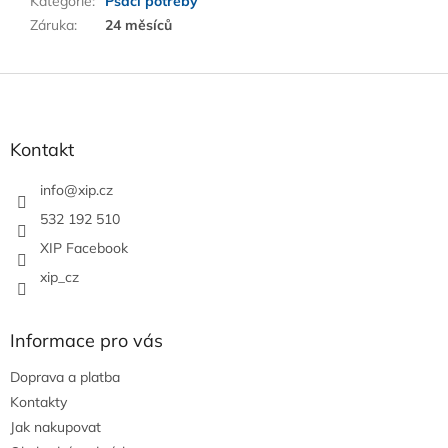
Kategorie
:
Psací potřeby
Záruka
:
24 měsíců
Z
á
p
a
Kontakt
t
í
info
@
xip.cz
532 192 510
XIP Facebook
xip_cz
Informace pro vás
Doprava a platba
Kontakty
Jak nakupovat