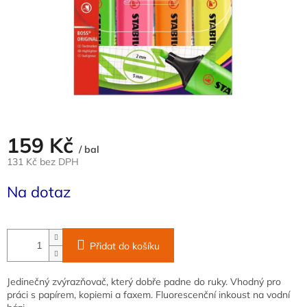
159 Kč
/ bal
131 Kč bez DPH
Měrná
Na dotaz
cena:
Přidat do košíku
Jedinečný zvýrazňovač, který dobře padne do ruky. Vhodný pro
práci s papírem, kopiemi a faxem. Fluorescenční inkoust na vodní