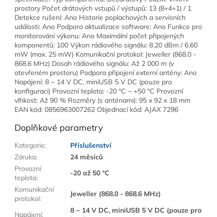
prostory Počet drátových vstupů / výstupů: 13 (8+4+1) / 1
Detekce rušení: Ano Historie poplachových a servisních
události: Ano Podpora aktualizace software: Ano Funkce pro
monitorování výkonu: Ano Maximální počet připojených
komponentů: 100 Výkon rádiového signálu: 8.20 dBm / 6.60
mW (max. 25 mW) Komunikační protokol: Jeweller (868.0 -
868.6 MHz) Dosah rádiového signálu: Až 2 000 m (v
otevřeném prostoru) Podpora připojení externí antény: Ano
Napájení: 8 ~ 14 V DC, miniUSB 5 V DC (pouze pro
konfiguraci) Provozní teplota: -20 °C ~ +50 °C Provozní
vlhkost: Až 90 % Rozměry (s anténami): 95 x 92 x 18 mm
EAN kód: 0856963007262 Objednací kód: AJAX 7296
Doplňkové parametry
Kategorie
:
Příslušenství
Záruka
:
24 měsíců
Provozní
-20 až 50 °C
teplota
:
Komunikační
Jeweller (868.0 - 868.6 MHz)
protokol
:
8 ~ 14 V DC, miniUSB 5 V DC (pouze pro
Napájení
: