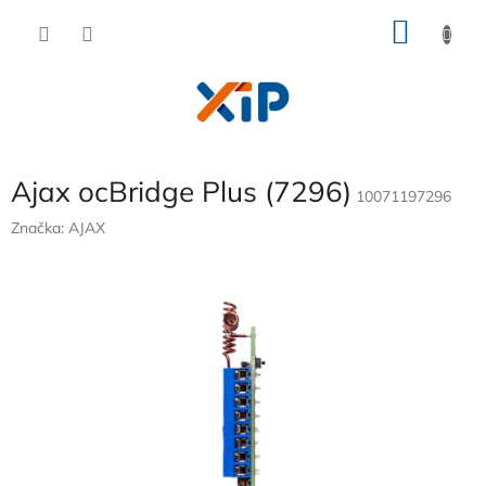
Přejít
NÁKU
na
obsah
KOŠÍK
Ajax ocBridge Plus (7296)
10071197296
Značka:
AJAX