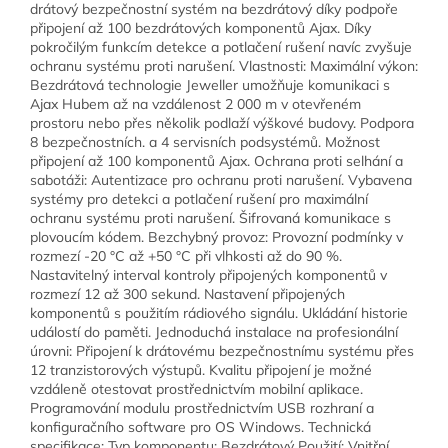
drátový bezpečnostní systém na bezdrátový díky podpoře
připojení až 100 bezdrátových komponentů Ajax. Díky
pokročilým funkcím detekce a potlačení rušení navíc zvyšuje
ochranu systému proti narušení. Vlastnosti: Maximální výkon:
Bezdrátová technologie Jeweller umožňuje komunikaci s
Ajax Hubem až na vzdálenost 2 000 m v otevřeném
prostoru nebo přes několik podlaží výškové budovy. Podpora
8 bezpečnostních. a 4 servisních podsystémů. Možnost
připojení až 100 komponentů Ajax. Ochrana proti selhání a
sabotáži: Autentizace pro ochranu proti narušení. Vybavena
systémy pro detekci a potlačení rušení pro maximální
ochranu systému proti narušení. Šifrovaná komunikace s
plovoucím kódem. Bezchybný provoz: Provozní podmínky v
rozmezí -20 °C až +50 °C při vlhkosti až do 90 %.
Nastavitelný interval kontroly připojených komponentů v
rozmezí 12 až 300 sekund. Nastavení připojených
komponentů s použitím rádiového signálu. Ukládání historie
událostí do paměti. Jednoduchá instalace na profesionální
úrovni: Připojení k drátovému bezpečnostnímu systému přes
12 tranzistorových výstupů. Kvalitu připojení je možné
vzdáleně otestovat prostřednictvím mobilní aplikace.
Programování modulu prostřednictvím USB rozhraní a
konfiguračního software pro OS Windows. Technická
specifikace: Typ komponentu: Bezdrátový Použití: Vnitřní