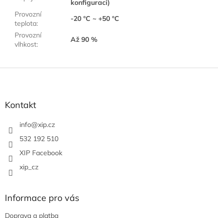
konfiguraci)
Provozní
-20 °C ~ +50 °C
teplota
:
Provozní
Až 90 %
vlhkost
:
Z
á
p
a
Kontakt
t
í
info
@
xip.cz
532 192 510
XIP Facebook
xip_cz
Informace pro vás
Doprava a platba