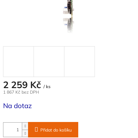
2 259 Kč
/ ks
1 867 Kč bez DPH
Měrná
Na dotaz
cena:
Přidat do košíku