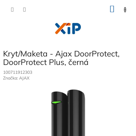
Přejít
NÁKU
na
obsah
KOŠÍK
Kryt/Maketa - Ajax DoorProtect,
DoorProtect Plus, černá
100711912303
Značka:
AJAX