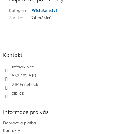
Kategorie
:
Příslušenství
Záruka
:
24 měsíců
Z
á
p
a
Kontakt
t
í
info
@
xip.cz
532 192 510
XIP Facebook
xip_cz
Informace pro vás
Doprava a platba
Kontakty