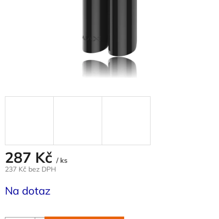
287 Kč
/ ks
237 Kč bez DPH
Měrná
Na dotaz
cena: