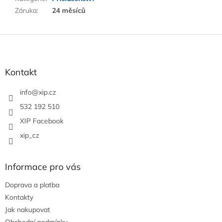
Záruka
:
24 měsíců
Z
á
p
a
Kontakt
t
í
info
@
xip.cz
532 192 510
XIP Facebook
xip_cz
Informace pro vás
Doprava a platba
Kontakty
Jak nakupovat