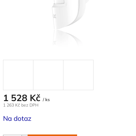
1 528 Kč
/ ks
1 263 Kč bez DPH
Měrná
Na dotaz
cena: