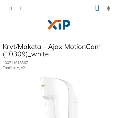
Přejít
NÁKU
na
obsah
KOŠÍK
Kryt/Maketa - Ajax MotionCam
(10309)_white
100711918367
Značka:
AJAX