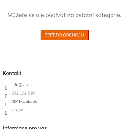
Můžete se ale podívat na ostatní kategorie.
ZPĚT DO OBCHODU
Z
á
p
a
Kontakt
t
í
info
@
xip.cz
532 192 510
XIP Facebook
xip_cz
Informace pro vás