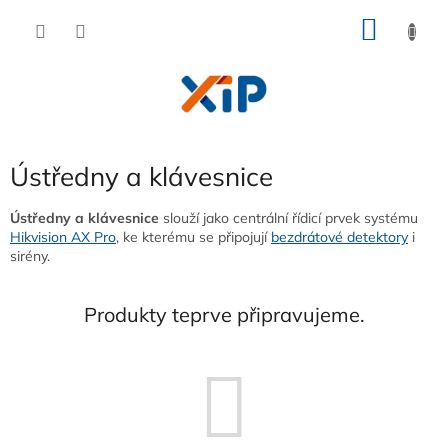
Přejít
NÁKU
na
obsah
KOŠÍK
Ústředny a klávesnice
Ústředny a klávesnice
slouží jako centrální řídicí prvek systému
Hikvision AX Pro
, ke kterému se připojují
bezdrátové detektory
i
sirény.
Produkty teprve připravujeme.