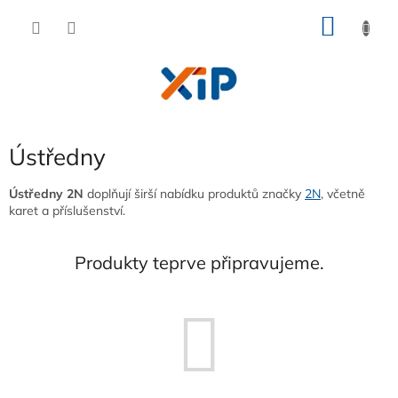
Přejít
NÁKU
na
obsah
KOŠÍK
Ústředny
Ústředny 2N
doplňují širší nabídku produktů značky
2N
, včetně
karet a příslušenství.
Produkty teprve připravujeme.