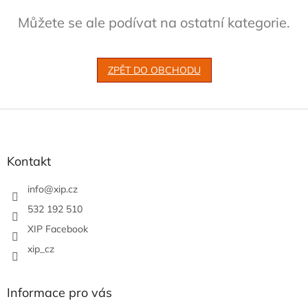
Můžete se ale podívat na ostatní kategorie.
ZPĚT DO OBCHODU
Z
á
p
a
Kontakt
t
í
info
@
xip.cz
532 192 510
XIP Facebook
xip_cz
Informace pro vás